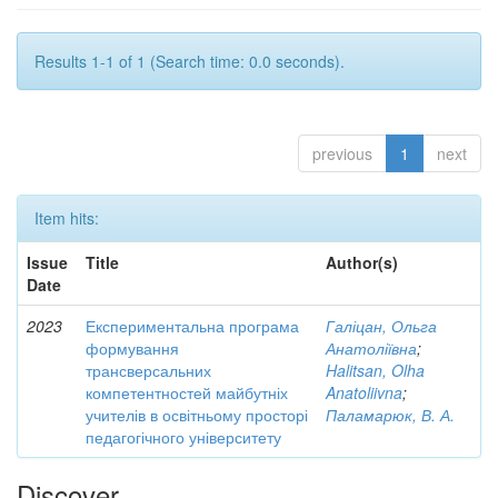
Results 1-1 of 1 (Search time: 0.0 seconds).
previous
1
next
Item hits:
Issue
Title
Author(s)
Date
2023
Експериментальна програма
Галіцан, Ольга
формування
Анатоліївна
;
трансверсальних
Halitsan, Olha
компетентностей майбутніх
Anatoliivna
;
учителів в освітньому просторі
Паламарюк, В. А.
педагогічного університету
Discover