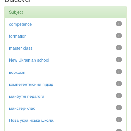
Subject
competence
1
formation
1
master class
1
New Ukrainian school
1
воркшоп
1
компетентнісний підхід
1
майбутні педагоги
1
майстер-клас
1
Нова українська школа.
1