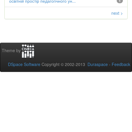
освітній простір педагогічного ун...
1
next >
Theme by
DSpace Software
Copyright © 2002-2013
Duraspace
-
Feedback