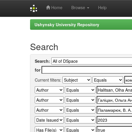
Home
Browse
Help
Skip
Ushynsky University Repository
navigation
Search
Search:
for
Current filters: