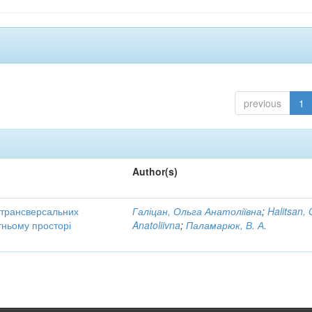
previous
1
Author(s)
трансверсальних
Галіцан, Ольга Анатоліївна
;
Halitsan, 
тньому просторі
Anatoliivna
;
Паламарюк, В. А.