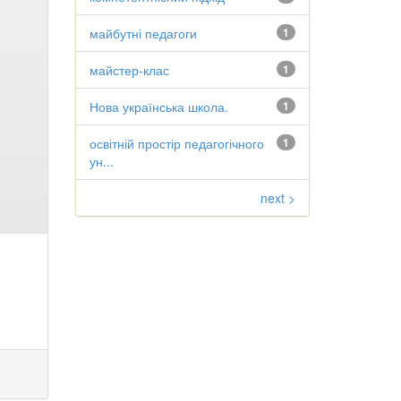
майбутні педагоги
1
майстер-клас
1
Нова українська школа.
1
освітній простір педагогічного
1
ун...
next >