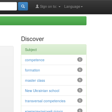
Sign on to:
Language
Discover
Subject
competence
1
formation
1
master class
1
New Ukrainian school
1
transversal competencies
1
компетентнісний підхід
1