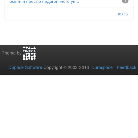
освітній простір педагогічного ун...
1
next >
Theme by
DSpace Software
Copyright © 2002-2013
Duraspace
-
Feedback