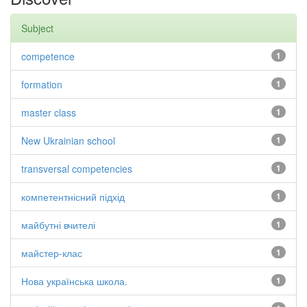
Subject
competence
1
formation
1
master class
1
New Ukrainian school
1
transversal competencies
1
компетентнісний підхід
1
майбутні вчителі
1
майстер-клас
1
Нова українська школа.
1