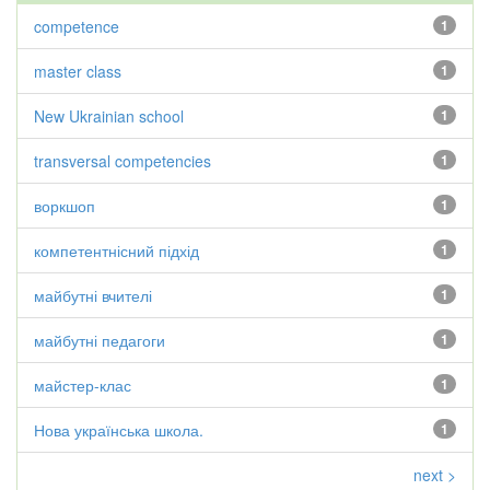
competence
1
master class
1
New Ukrainian school
1
transversal competencies
1
воркшоп
1
компетентнісний підхід
1
майбутні вчителі
1
майбутні педагоги
1
майстер-клас
1
Нова українська школа.
1
next >