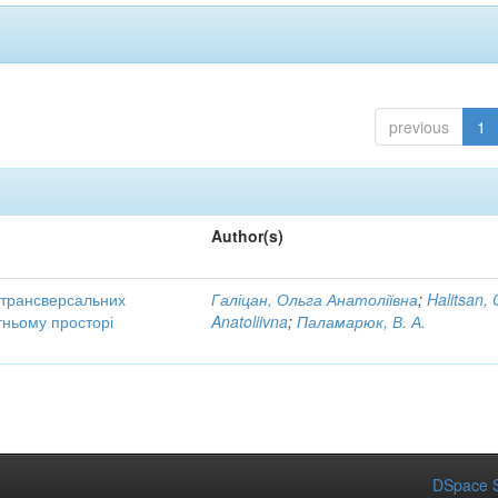
previous
1
Author(s)
трансверсальних
Галіцан, Ольга Анатоліївна
;
Halitsan, 
тньому просторі
Anatoliivna
;
Паламарюк, В. А.
DSpace S