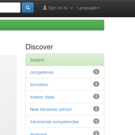
Sign on to:
Language
Discover
Subject
competence
1
formation
1
master class
1
New Ukrainian school
1
transversal competencies
1
воркшоп
1