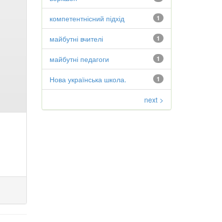
компетентнісний підхід
1
майбутні вчителі
1
майбутні педагоги
1
Нова українська школа.
1
next >