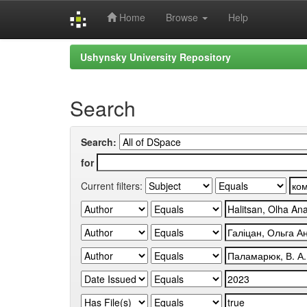
Home
Browse
Help
Skip
Ushynsky University Repository
navigation
Search
Search:
for
Current filters: