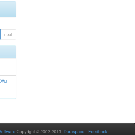
next
Olha
oftware
Copyright © 2002-2013
Duraspace
-
Feedback