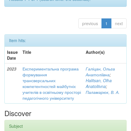
previous
1
next
Item hits:
Issue
Title
Author(s)
Date
2023
Експериментальна програма
Галіцан, Ольга
формування
Анатоліївна
;
трансверсальних
Halitsan, Olha
компетентностей майбутніх
Anatoliivna
;
учителів в освітньому просторі
Паламарюк, В. А.
педагогічного університету
Discover
Subject