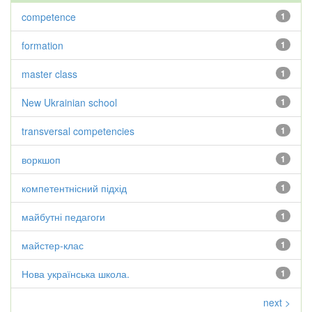
competence
1
formation
1
master class
1
New Ukrainian school
1
transversal competencies
1
воркшоп
1
компетентнісний підхід
1
майбутні педагоги
1
майстер-клас
1
Нова українська школа.
1
next >