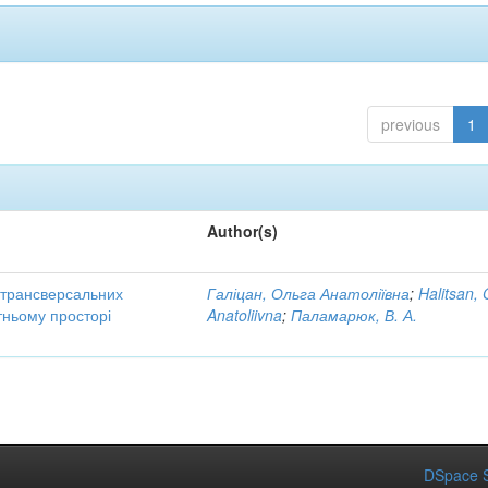
previous
1
Author(s)
трансверсальних
Галіцан, Ольга Анатоліївна
;
Halitsan, 
тньому просторі
Anatoliivna
;
Паламарюк, В. А.
DSpace S