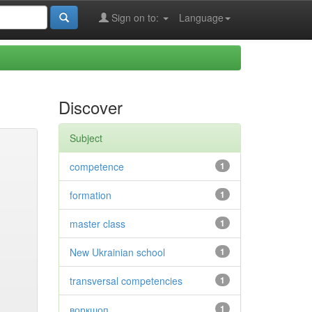
Sign on to:
Language
Discover
Subject
competence
1
formation
1
master class
1
New Ukrainian school
1
transversal competencies
1
воркшоп
1