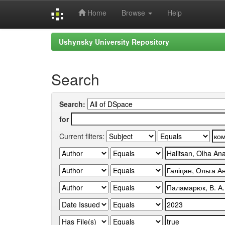
Home
Browse
Help
Skip
Ushynsky University Repository
navigation
Search
Search:
for
Current filters: