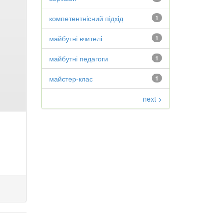
компетентнісний підхід
1
майбутні вчителі
1
майбутні педагоги
1
майстер-клас
1
next >