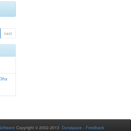
next
Olha
oftware
Copyright © 2002-2013
Duraspace
-
Feedback