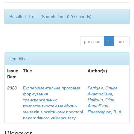
Results 1-1 of 1 (Search time: 0.0 seconds).
previous
1
next
Item hits:
Issue
Title
Author(s)
Date
2023
Експериментальна програма
Галіцан, Ольга
формування
Анатоліївна
;
трансверсальних
Halitsan, Olha
компетентностей майбутніх
Anatoliivna
;
учителів в освітньому просторі
Паламарюк, В. А.
педагогічного університету
Discover