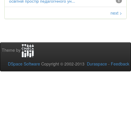
освітній простір педагогічного ун...
1
next >
Theme by
DSpace Software
Copyright © 2002-2013
Duraspace
-
Feedback