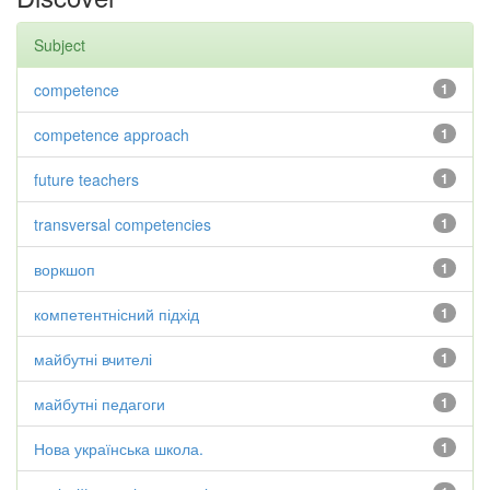
Subject
competence
1
competence approach
1
future teachers
1
transversal competencies
1
воркшоп
1
компетентнісний підхід
1
майбутні вчителі
1
майбутні педагоги
1
Нова українська школа.
1