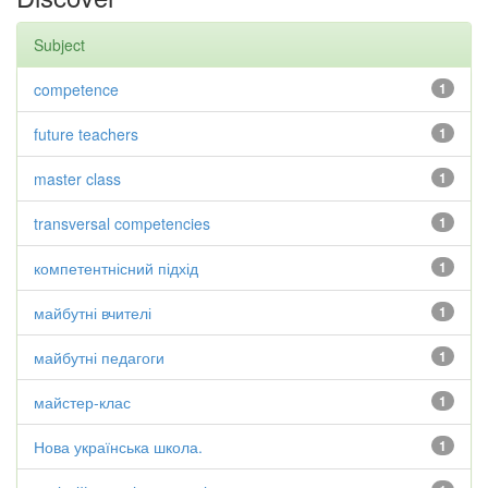
Subject
competence
1
future teachers
1
master class
1
transversal competencies
1
компетентнісний підхід
1
майбутні вчителі
1
майбутні педагоги
1
майстер-клас
1
Нова українська школа.
1