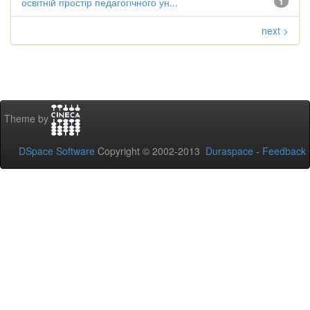
освітній простір педагогічного ун...
1
next >
Theme by
DSpace Software
Copyright © 2002-2013
Duraspace
-
Feedback