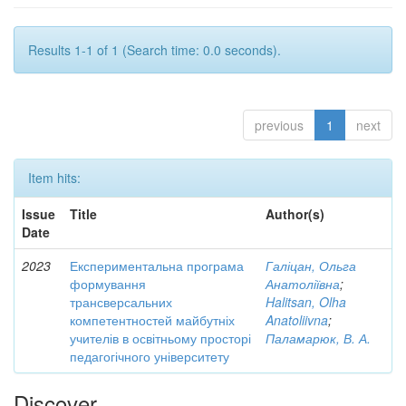
Results 1-1 of 1 (Search time: 0.0 seconds).
previous
1
next
Item hits:
Issue
Title
Author(s)
Date
2023
Експериментальна програма
Галіцан, Ольга
формування
Анатоліївна
;
трансверсальних
Halitsan, Olha
компетентностей майбутніх
Anatoliivna
;
учителів в освітньому просторі
Паламарюк, В. А.
педагогічного університету
Discover