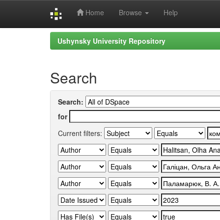
Home
Browse
Help
Skip
Ushynsky University Repository
navigation
Search
Search:
for
Current filters: