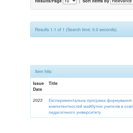
Results/Page
|
Sort items by
Results 1-1 of 1 (Search time: 0.0 seconds).
Item hits:
Issue
Title
Date
2023
Експериментальна програма формування 
компетентностей майбутніх учителів в осві
педагогічного університету