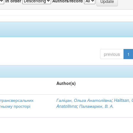
In order
Authors/record
previous
1
Author(s)
трансверсальних
Галіцан, Ольга Анатоліївна
;
Halitsan, 
тньому просторі
Anatoliivna
;
Паламарюк, В. А.