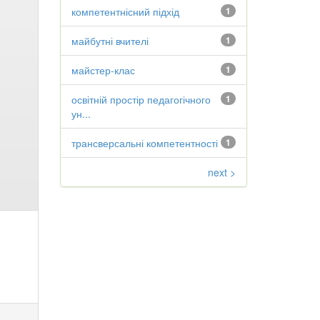
компетентнісний підхід
1
майбутні вчителі
1
майстер-клас
1
освітній простір педагогічного
1
ун...
трансверсальні компетентності
1
next >