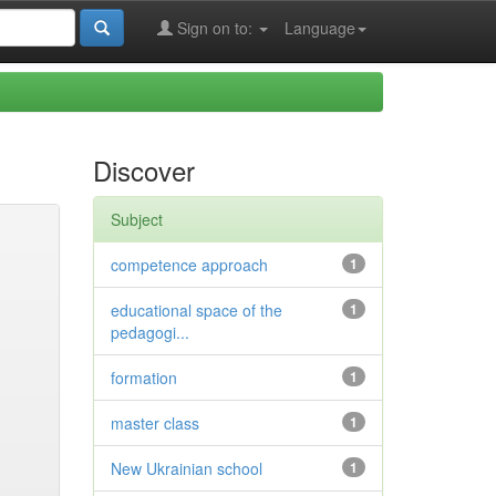
Sign on to:
Language
Discover
Subject
competence approach
1
educational space of the
1
pedagogi...
formation
1
master class
1
New Ukrainian school
1