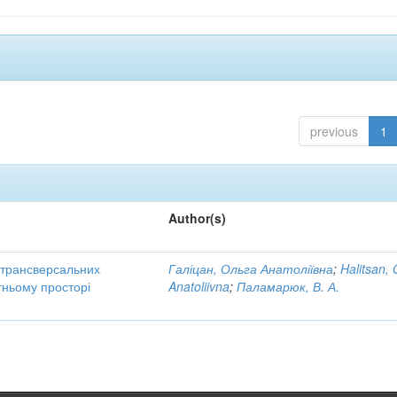
previous
1
Author(s)
трансверсальних
Галіцан, Ольга Анатоліївна
;
Halitsan, 
тньому просторі
Anatoliivna
;
Паламарюк, В. А.