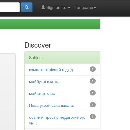
Sign on to:
Language
Discover
Subject
компетентнісний підхід
1
майбутні вчителі
1
майстер-клас
1
Нова українська школа.
1
освітній простір педагогічного
1
ун...