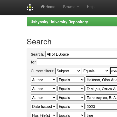
Home
Browse
Help
Skip
Ushynsky University Repository
navigation
Search
Search:
for
Current filters: