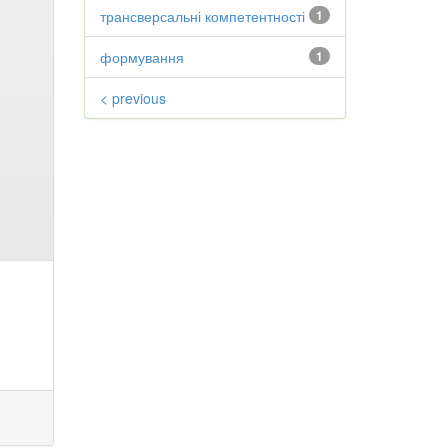
трансверсальні компетентності
1
формування
1
< previous