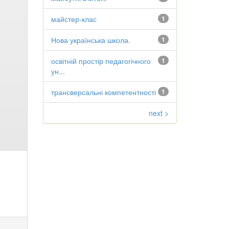
майстер-клас
1
Нова українська школа.
1
освітній простір педагогічного
1
ун...
трансверсальні компетентності
1
next >