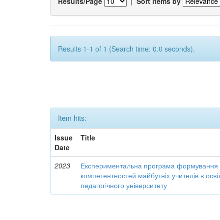
Results/Page
|
Sort items by
Results 1-1 of 1 (Search time: 0.0 seconds).
Item hits:
Issue
Title
Date
2023
Експериментальна програма формування 
компетентностей майбутніх учителів в осві
педагогічного університету