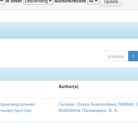
In order
Authors/record
previous
1
Author(s)
трансверсальних
Галіцан, Ольга Анатоліївна
;
Halitsan, 
тньому просторі
Anatoliivna
;
Паламарюк, В. А.