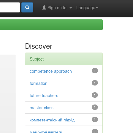
Sign on to:
Language
Discover
Subject
competence approach
1
formation
1
future teachers
1
master class
1
компетентнісний підхід
1
майбутні вчителі
1