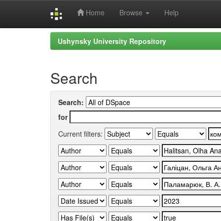
Home
Browse
Help
Skip
Ushynsky University Repository
navigation
Search
Search:
for
Current filters: