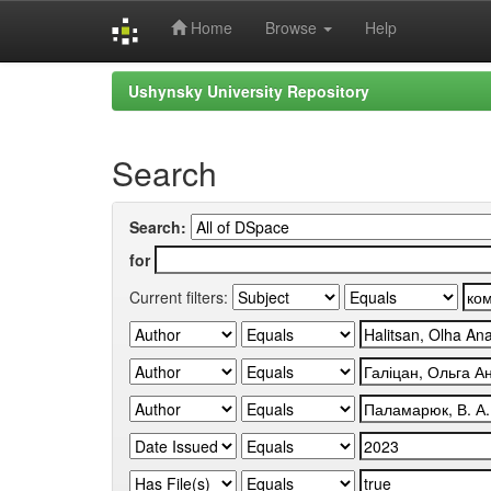
Home
Browse
Help
Skip
Ushynsky University Repository
navigation
Search
Search:
for
Current filters: