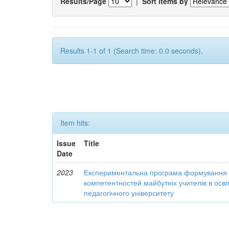
Results/Page
|
Sort items by
Results 1-1 of 1 (Search time: 0.0 seconds).
Item hits:
Issue
Title
Date
2023
Експериментальна програма формування 
компетентностей майбутніх учителів в осві
педагогічного університету