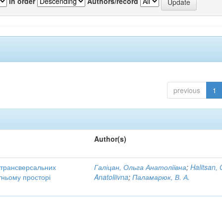
In order
Authors/record
previous
1
Author(s)
трансверсальних
Галіцан, Ольга Анатоліївна
;
Halitsan, 
тньому просторі
Anatoliivna
;
Паламарюк, В. А.