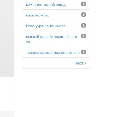
компетентнісний підхід
1
майстер-клас
1
Нова українська школа.
1
освітній простір педагогічного
1
ун...
трансверсальні компетентності
1
next >