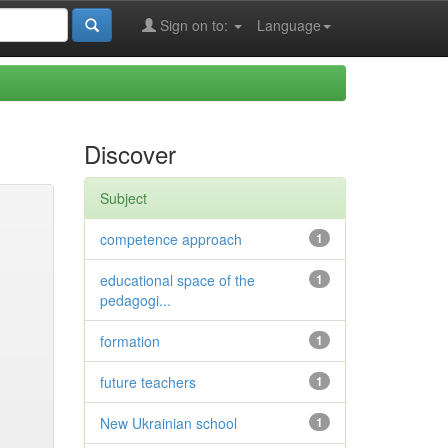
Sign on to:
Language
Discover
Subject
competence approach
1
educational space of the
1
pedagogi...
formation
1
future teachers
1
New Ukrainian school
1