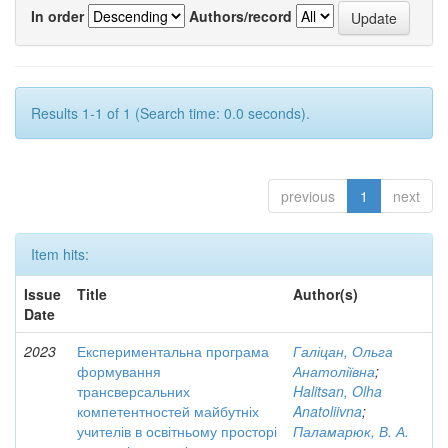
In order
Authors/record
Results 1-1 of 1 (Search time: 0.0 seconds).
previous
1
next
Item hits:
Issue
Title
Author(s)
Date
2023
Експериментальна програма
Галіцан, Ольга
формування
Анатоліївна
;
трансверсальних
Halitsan, Olha
компетентностей майбутніх
Anatoliivna
;
учителів в освітньому просторі
Паламарюк, В. А.