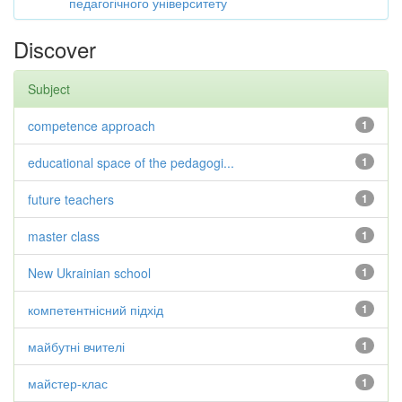
педагогічного університету
Discover
Subject
competence approach
1
educational space of the pedagogi...
1
future teachers
1
master class
1
New Ukrainian school
1
компетентнісний підхід
1
майбутні вчителі
1
майстер-клас
1