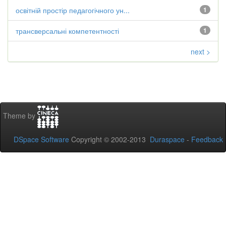
освітній простір педагогічного ун...
1
трансверсальні компетентності
1
next >
Theme by
DSpace Software
Copyright © 2002-2013
Duraspace
-
Feedback