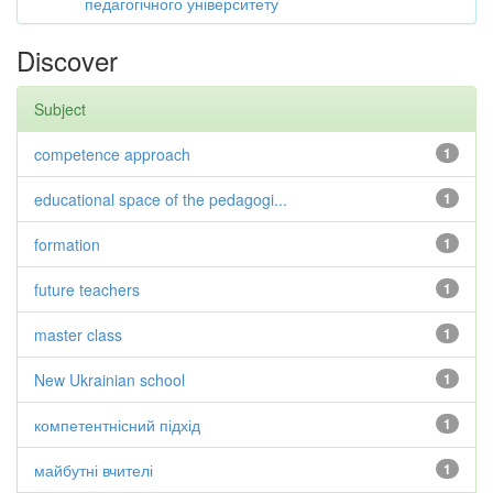
педагогічного університету
Discover
Subject
competence approach
1
educational space of the pedagogi...
1
formation
1
future teachers
1
master class
1
New Ukrainian school
1
компетентнісний підхід
1
майбутні вчителі
1