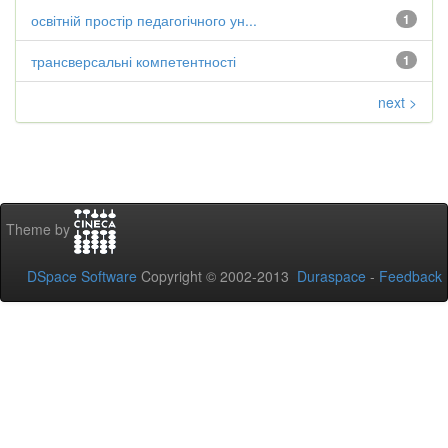
освітній простір педагогічного ун...
1
трансверсальні компетентності
1
next >
Theme by
DSpace Software
Copyright © 2002-2013
Duraspace
-
Feedback