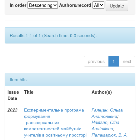
In order
Authors/record
Results 1-1 of 1 (Search time: 0.0 seconds).
previous
1
next
Item hits:
Issue
Title
Author(s)
Date
2023
Експериментальна програма
Галіцан, Ольга
формування
Анатоліївна
;
трансверсальних
Halitsan, Olha
компетентностей майбутніх
Anatoliivna
;
учителів в освітньому просторі
Паламарюк, В. А.