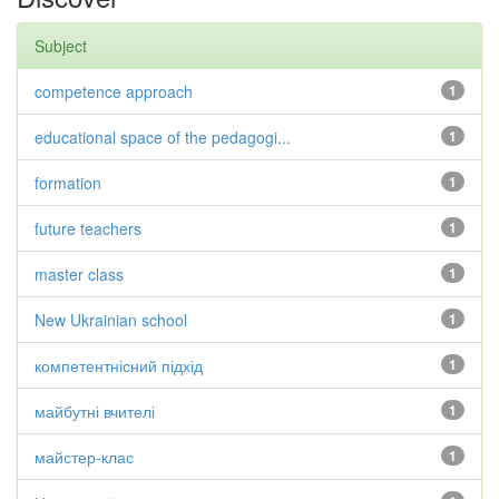
Subject
competence approach
1
educational space of the pedagogi...
1
formation
1
future teachers
1
master class
1
New Ukrainian school
1
компетентнісний підхід
1
майбутні вчителі
1
майстер-клас
1