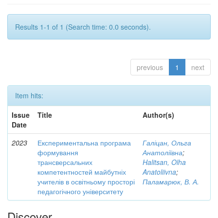
Results 1-1 of 1 (Search time: 0.0 seconds).
previous
1
next
Item hits:
Issue
Title
Author(s)
Date
2023
Експериментальна програма
Галіцан, Ольга
формування
Анатоліївна
;
трансверсальних
Halitsan, Olha
компетентностей майбутніх
Anatoliivna
;
учителів в освітньому просторі
Паламарюк, В. А.
педагогічного університету
Discover