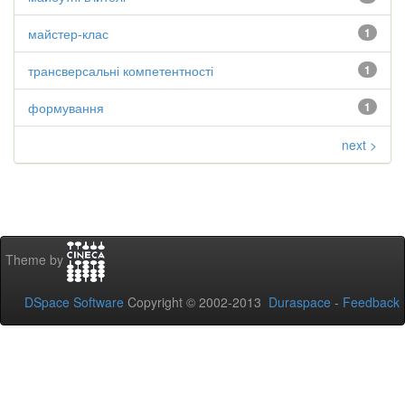
майстер-клас
1
трансверсальні компетентності
1
формування
1
next >
Theme by
DSpace Software
Copyright © 2002-2013
Duraspace
-
Feedback