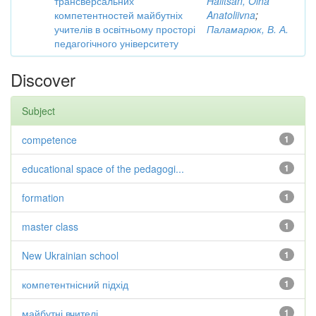
трансверсальних
Halitsan, Olha
компетентностей майбутніх
Anatoliivna
;
учителів в освітньому просторі
Паламарюк, В. А.
педагогічного університету
Discover
Subject
competence
1
educational space of the pedagogi...
1
formation
1
master class
1
New Ukrainian school
1
компетентнісний підхід
1
майбутні вчителі
1