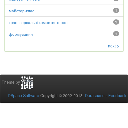
майстер-клас
1
трансверсальні компетентності
1
формування
1
next >
Theme by
DSpace Software
Copyright © 2002-2013
Duraspace
-
Feedback