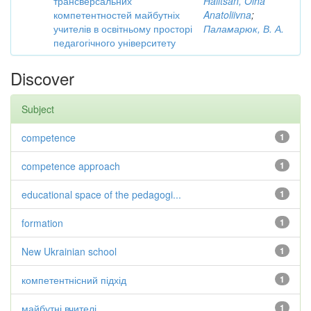
трансверсальних
Halitsan, Olha
компетентностей майбутніх
Anatoliivna
;
учителів в освітньому просторі
Паламарюк, В. А.
педагогічного університету
Discover
Subject
competence
1
competence approach
1
educational space of the pedagogi...
1
formation
1
New Ukrainian school
1
компетентнісний підхід
1
майбутні вчителі
1