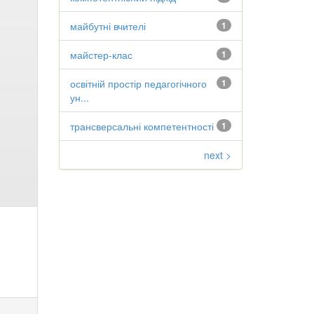
майбутні вчителі
1
майстер-клас
1
освітній простір педагогічного
1
ун...
трансверсальні компетентності
1
next >