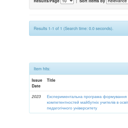
Results/Page
|
Sort items by
Results 1-1 of 1 (Search time: 0.0 seconds).
Item hits:
Issue
Title
Date
2023
Експериментальна програма формування 
компетентностей майбутніх учителів в осві
педагогічного університету