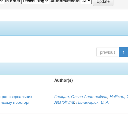
In order
Authors/record
previous
1
Author(s)
трансверсальних
Галіцан, Ольга Анатоліївна
;
Halitsan, 
тньому просторі
Anatoliivna
;
Паламарюк, В. А.