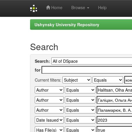
Home
Browse
Help
Skip
Ushynsky University Repository
navigation
Search
Search:
for
Current filters: