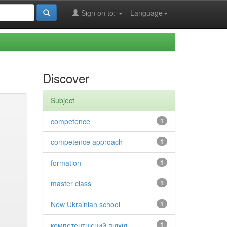
Sign on to:
Language
Discover
Subject
competence
1
competence approach
1
formation
1
master class
1
New Ukrainian school
1
компетентнісний підхід
1