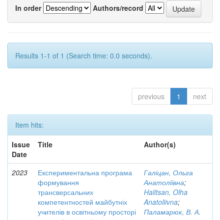
In order
Authors/record
Results 1-1 of 1 (Search time: 0.0 seconds).
previous
1
next
Item hits:
Issue
Title
Author(s)
Date
2023
Експериментальна програма
Галіцан, Ольга
формування
Анатоліївна
;
трансверсальних
Halitsan, Olha
компетентностей майбутніх
Anatoliivna
;
учителів в освітньому просторі
Паламарюк, В. А.