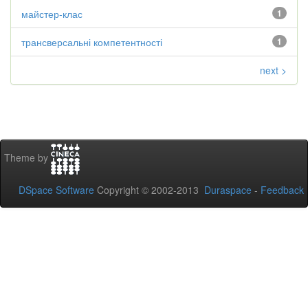
майстер-клас
1
трансверсальні компетентності
1
next >
Theme by
DSpace Software
Copyright © 2002-2013
Duraspace
-
Feedback