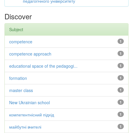
педагогічного університету
Discover
Subject
competence
1
competence approach
1
educational space of the pedagogi...
1
formation
1
master class
1
New Ukrainian school
1
компетентнісний підхід
1
майбутні вчителі
1