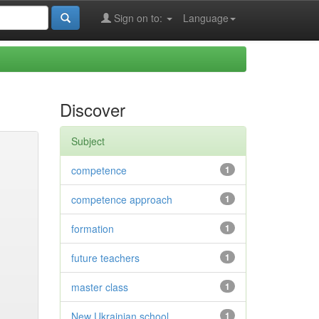
Sign on to:
Language
Discover
Subject
competence
1
competence approach
1
formation
1
future teachers
1
master class
1
New Ukrainian school
1