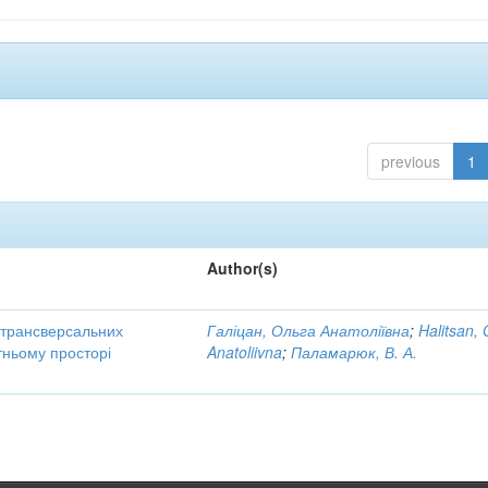
previous
1
Author(s)
трансверсальних
Галіцан, Ольга Анатоліївна
;
Halitsan, 
тньому просторі
Anatoliivna
;
Паламарюк, В. А.