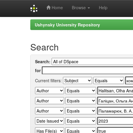
Home
Browse
Help
Skip
Ushynsky University Repository
navigation
Search
Search:
for
Current filters: