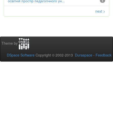
освітній простір педагогічного ун...
1
next >
Theme by
DSpace Software
Copyright © 2002-2013
Duraspace
-
Feedback