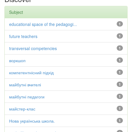
Subject
educational space of the pedagogi...
1
future teachers
1
transversal competencies
1
воркшоп
1
компетентнісний підхід
1
майбутні вчителі
1
майбутні педагоги
1
майстер-клас
1
Нова українська школа.
1