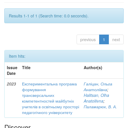
Results 1-1 of 1 (Search time: 0.0 seconds).
previous
1
next
Item hits:
Issue
Title
Author(s)
Date
2023
Експериментальна програма
Галіцан, Ольга
формування
Анатоліївна
;
трансверсальних
Halitsan, Olha
компетентностей майбутніх
Anatoliivna
;
учителів в освітньому просторі
Паламарюк, В. А.
педагогічного університету
Discover