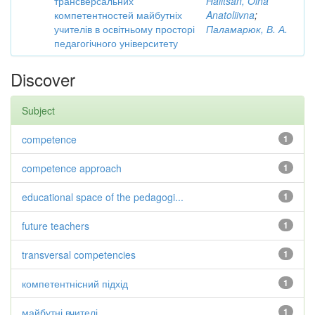
трансверсальних
Halitsan, Olha
компетентностей майбутніх
Anatoliivna
;
учителів в освітньому просторі
Паламарюк, В. А.
педагогічного університету
Discover
Subject
competence
1
competence approach
1
educational space of the pedagogi...
1
future teachers
1
transversal competencies
1
компетентнісний підхід
1
майбутні вчителі
1