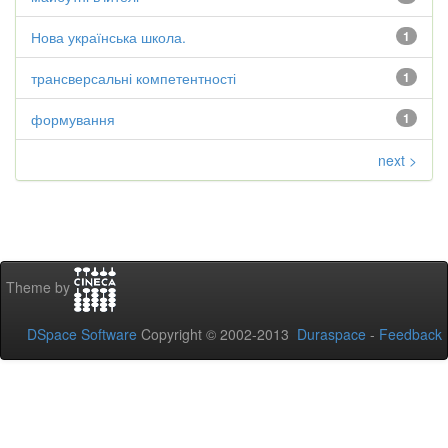
Нова українська школа.
1
трансверсальні компетентності
1
формування
1
next >
Theme by
DSpace Software
Copyright © 2002-2013
Duraspace
-
Feedback