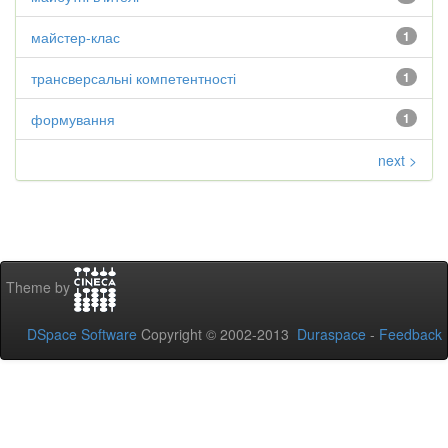
майстер-клас
1
трансверсальні компетентності
1
формування
1
next >
Theme by
DSpace Software
Copyright © 2002-2013
Duraspace
-
Feedback