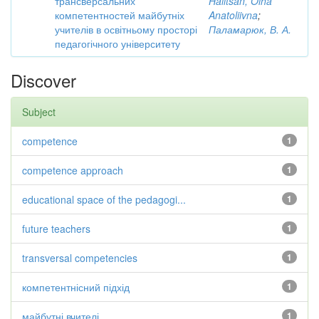
трансверсальних
Halitsan, Olha
компетентностей майбутніх
Anatoliivna
;
учителів в освітньому просторі
Паламарюк, В. А.
педагогічного університету
Discover
Subject
competence
1
competence approach
1
educational space of the pedagogi...
1
future teachers
1
transversal competencies
1
компетентнісний підхід
1
майбутні вчителі
1