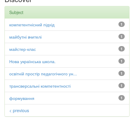
Subject
компетентнісний підхід
1
майбутні вчителі
1
майстер-клас
1
Нова українська школа.
1
освітній простір педагогічного ун...
1
трансверсальні компетентності
1
формування
1
< previous