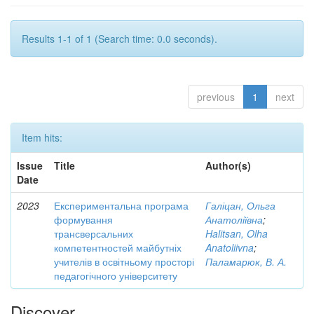
Results 1-1 of 1 (Search time: 0.0 seconds).
previous
1
next
Item hits:
Issue
Title
Author(s)
Date
2023
Експериментальна програма
Галіцан, Ольга
формування
Анатоліївна
;
трансверсальних
Halitsan, Olha
компетентностей майбутніх
Anatoliivna
;
учителів в освітньому просторі
Паламарюк, В. А.
педагогічного університету
Discover