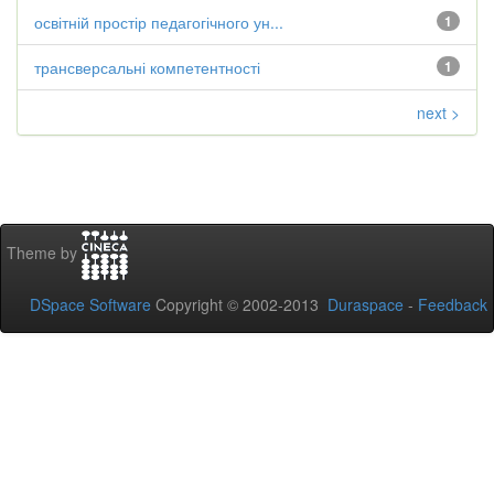
освітній простір педагогічного ун...
1
трансверсальні компетентності
1
next >
Theme by
DSpace Software
Copyright © 2002-2013
Duraspace
-
Feedback