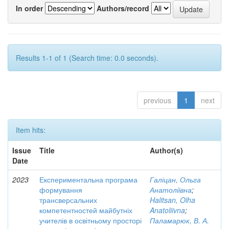
In order
Authors/record
Results 1-1 of 1 (Search time: 0.0 seconds).
previous
1
next
Item hits:
Issue
Title
Author(s)
Date
2023
Експериментальна програма
Галіцан, Ольга
формування
Анатоліївна
;
трансверсальних
Halitsan, Olha
компетентностей майбутніх
Anatoliivna
;
учителів в освітньому просторі
Паламарюк, В. А.