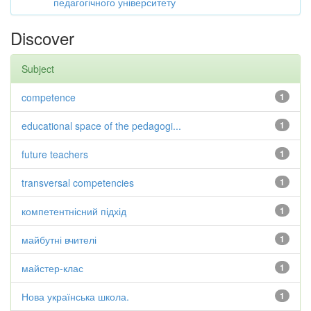
педагогічного університету
Discover
Subject
competence
1
educational space of the pedagogi...
1
future teachers
1
transversal competencies
1
компетентнісний підхід
1
майбутні вчителі
1
майстер-клас
1
Нова українська школа.
1