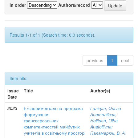
In order
Authors/record
Results 1-1 of 1 (Search time: 0.0 seconds).
previous
1
next
Item hits:
Issue
Title
Author(s)
Date
2023
Експериментальна програма
Галіцан, Ольга
формування
Анатоліївна
;
трансверсальних
Halitsan, Olha
компетентностей майбутніх
Anatoliivna
;
учителів в освітньому просторі
Паламарюк, В. А.