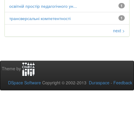
освітній простір педагогічного ун...
1
трансверсальні компетентності
1
next >
Theme by
DSpace Software
Copyright © 2002-2013
Duraspace
-
Feedback