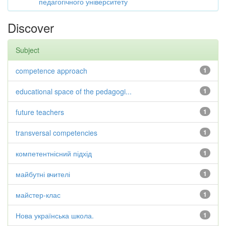
педагогічного університету
Discover
Subject
competence approach
1
educational space of the pedagogi...
1
future teachers
1
transversal competencies
1
компетентнісний підхід
1
майбутні вчителі
1
майстер-клас
1
Нова українська школа.
1