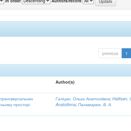
In order
Authors/record
previous
1
Author(s)
трансверсальних
Галіцан, Ольга Анатоліївна
;
Halitsan, 
тньому просторі
Anatoliivna
;
Паламарюк, В. А.