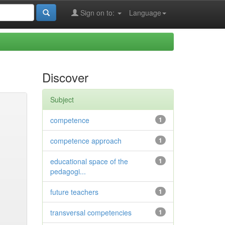
Sign on to:
Language
Discover
Subject
competence
1
competence approach
1
educational space of the
1
pedagogi...
future teachers
1
transversal competencies
1