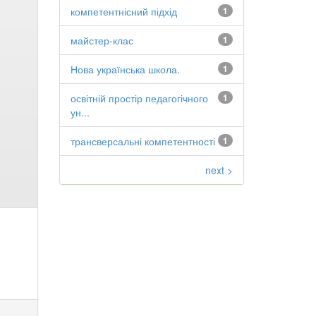
компетентнісний підхід
1
майстер-клас
1
Нова українська школа.
1
освітній простір педагогічного
1
ун...
трансверсальні компетентності
1
next >