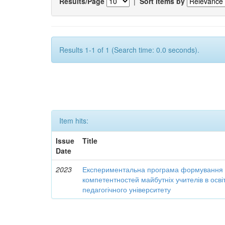
Results/Page
|
Sort items by
Results 1-1 of 1 (Search time: 0.0 seconds).
Item hits:
Issue
Title
Date
2023
Експериментальна програма формування 
компетентностей майбутніх учителів в осві
педагогічного університету