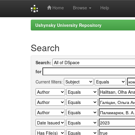
Home
Browse
Help
Skip
Ushynsky University Repository
navigation
Search
Search:
for
Current filters: