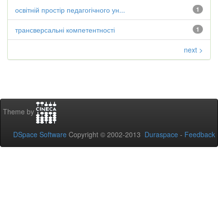
освітній простір педагогічного ун...
1
трансверсальні компетентності
1
next >
Theme by
DSpace Software
Copyright © 2002-2013
Duraspace
-
Feedback