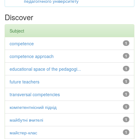
педагогічного університету
Discover
Subject
competence
1
competence approach
1
educational space of the pedagogi...
1
future teachers
1
transversal competencies
1
компетентнісний підхід
1
майбутні вчителі
1
майстер-клас
1