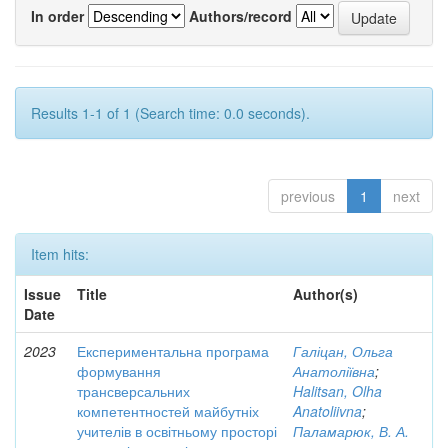
In order
Authors/record
Results 1-1 of 1 (Search time: 0.0 seconds).
previous
1
next
Item hits:
Issue
Title
Author(s)
Date
2023
Експериментальна програма
Галіцан, Ольга
формування
Анатоліївна
;
трансверсальних
Halitsan, Olha
компетентностей майбутніх
Anatoliivna
;
учителів в освітньому просторі
Паламарюк, В. А.