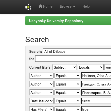
Home
Browse
Help
Skip
Ushynsky University Repository
navigation
Search
Search:
for
Current filters: