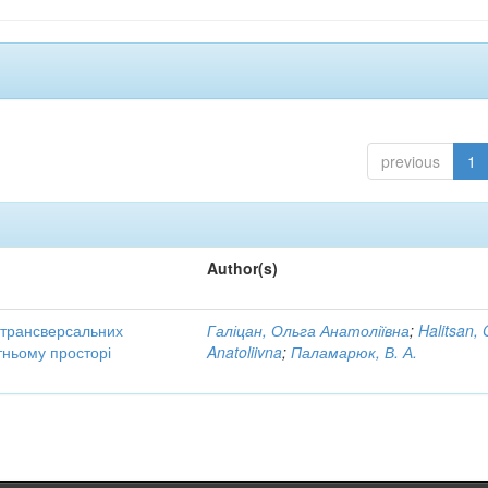
previous
1
Author(s)
трансверсальних
Галіцан, Ольга Анатоліївна
;
Halitsan, 
тньому просторі
Anatoliivna
;
Паламарюк, В. А.