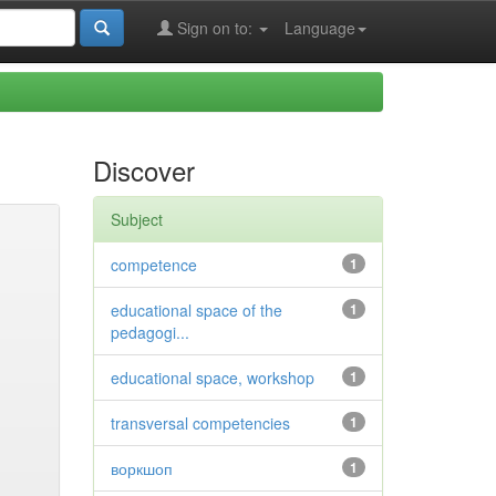
Sign on to:
Language
Discover
Subject
competence
1
educational space of the
1
pedagogi...
educational space, workshop
1
transversal competencies
1
воркшоп
1