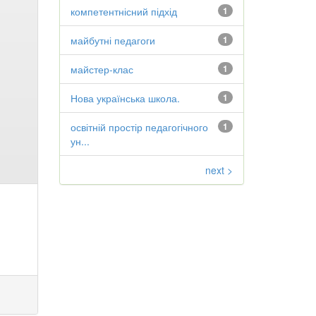
компетентнісний підхід
1
майбутні педагоги
1
майстер-клас
1
Нова українська школа.
1
освітній простір педагогічного
1
ун...
next >