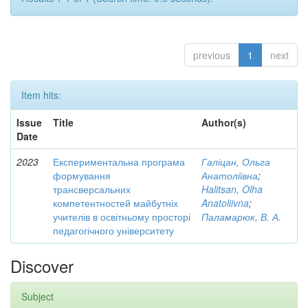
previous
1
next
Item hits:
Issue
Title
Author(s)
Date
2023
Експериментальна програма
Галіцан, Ольга
формування
Анатоліївна
;
трансверсальних
Halitsan, Olha
компетентностей майбутніх
Anatoliivna
;
учителів в освітньому просторі
Паламарюк, В. А.
педагогічного університету
Discover
Subject