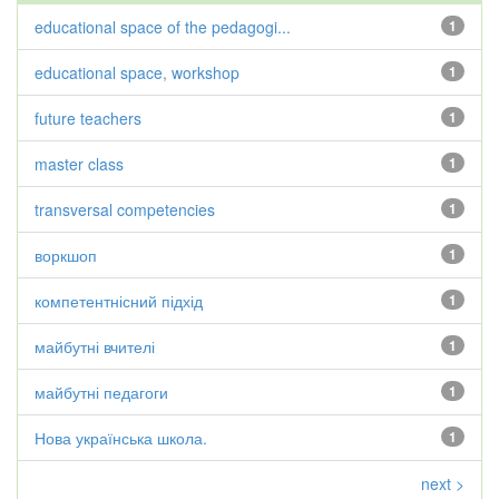
educational space of the pedagogi...
1
educational space, workshop
1
future teachers
1
master class
1
transversal competencies
1
воркшоп
1
компетентнісний підхід
1
майбутні вчителі
1
майбутні педагоги
1
Нова українська школа.
1
next >