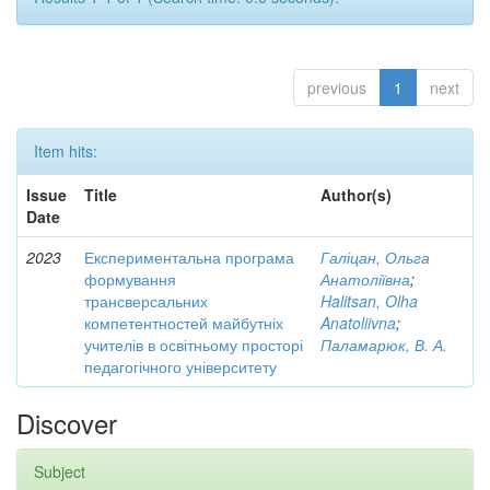
previous
1
next
Item hits:
Issue
Title
Author(s)
Date
2023
Експериментальна програма
Галіцан, Ольга
формування
Анатоліївна
;
трансверсальних
Halitsan, Olha
компетентностей майбутніх
Anatoliivna
;
учителів в освітньому просторі
Паламарюк, В. А.
педагогічного університету
Discover
Subject