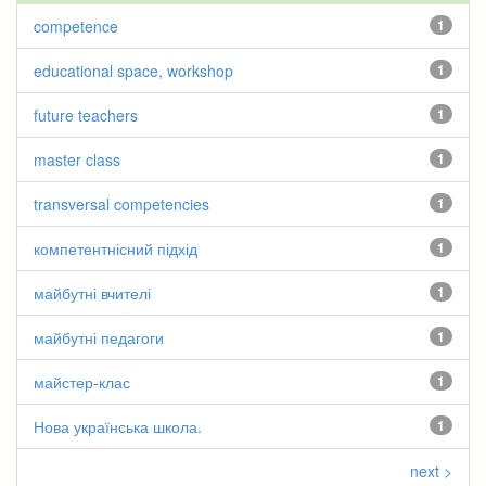
competence
1
educational space, workshop
1
future teachers
1
master class
1
transversal competencies
1
компетентнісний підхід
1
майбутні вчителі
1
майбутні педагоги
1
майстер-клас
1
Нова українська школа.
1
next >