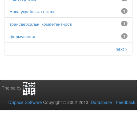
Нова українська школа.
1
трансверсальні компетентності
1
формування
1
next >
Theme by
DSpace Software
Copyright © 2002-2013
Duraspace
-
Feedback