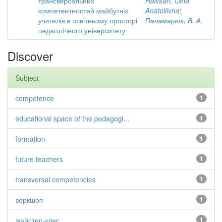
трансверсальних
Halitsan, Olha
компетентностей майбутніх
Anatoliivna
;
учителів в освітньому просторі
Паламарюк, В. А.
педагогічного університету
Discover
Subject
competence
1
educational space of the pedagogi...
1
formation
1
future teachers
1
transversal competencies
1
воркшоп
1
майстер-клас
1