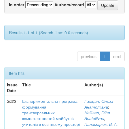
In order
Authors/record
Results 1-1 of 1 (Search time: 0.0 seconds).
previous
1
next
Item hits:
Issue
Title
Author(s)
Date
2023
Експериментальна програма
Галіцан, Ольга
формування
Анатоліївна
;
трансверсальних
Halitsan, Olha
компетентностей майбутніх
Anatoliivna
;
учителів в освітньому просторі
Паламарюк, В. А.