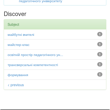
педагогічного університету
Discover
Subject
майбутні вчителі
1
майстер-клас
1
освітній простір педагогічного ун...
1
трансверсальні компетентності
1
формування
1
< previous