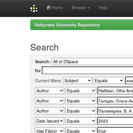
Home
Browse
Help
Skip
Ushynsky University Repository
navigation
Search
Search:
for
Current filters: