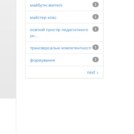
майбутні вчителі
1
майстер-клас
1
освітній простір педагогічного
1
ун...
трансверсальні компетентності
1
формування
1
next >