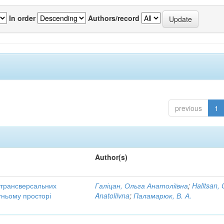
In order
Authors/record
previous
1
Author(s)
трансверсальних
Галіцан, Ольга Анатоліївна
;
Halitsan, 
тньому просторі
Anatoliivna
;
Паламарюк, В. А.