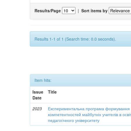
Results/Page
|
Sort items by
Results 1-1 of 1 (Search time: 0.0 seconds).
Item hits:
Issue
Title
Date
2023
Експериментальна програма формування 
компетентностей майбутніх учителів в осві
педагогічного університету