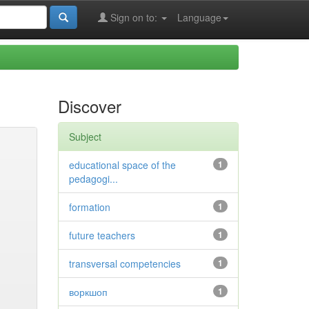
Sign on to:
Language
Discover
Subject
educational space of the
1
pedagogi...
formation
1
future teachers
1
transversal competencies
1
воркшоп
1