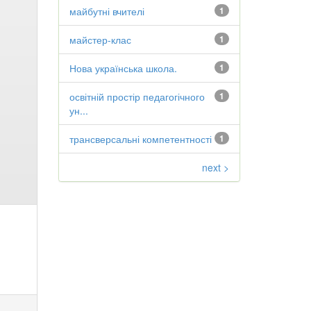
майбутні вчителі
1
майстер-клас
1
Нова українська школа.
1
освітній простір педагогічного
1
ун...
трансверсальні компетентності
1
next >