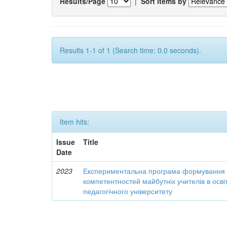
Results/Page
|
Sort items by
Results 1-1 of 1 (Search time: 0.0 seconds).
Item hits:
Issue
Title
Date
2023
Експериментальна програма формування 
компетентностей майбутніх учителів в осві
педагогічного університету