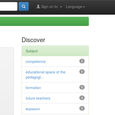
Sign on to:
Language
Discover
Subject
competence
1
educational space of the
1
pedagogi...
formation
1
future teachers
1
воркшоп
1