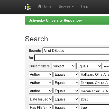
Home
Browse
Help
Skip
Ushynsky University Repository
navigation
Search
Search:
for
Current filters: