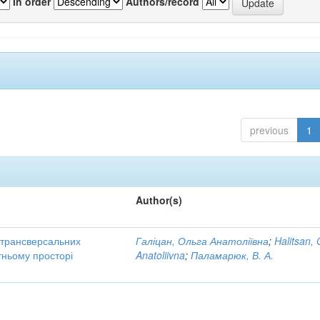
In order
Authors/record
previous
1
Author(s)
трансверсальних
Галіцан, Ольга Анатоліївна
;
Halitsan, 
тньому просторі
Anatoliivna
;
Паламарюк, В. А.