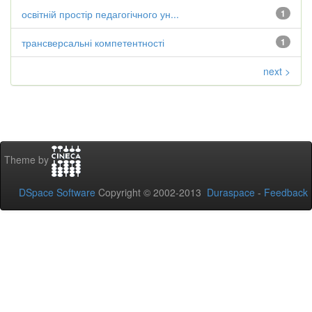
освітній простір педагогічного ун...
1
трансверсальні компетентності
1
next >
Theme by
DSpace Software
Copyright © 2002-2013
Duraspace
-
Feedback