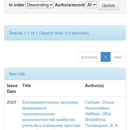
In order
Authors/record
Results 1-1 of 1 (Search time: 0.0 seconds).
previous
1
next
Item hits:
Issue
Title
Author(s)
Date
2023
Експериментальна програма
Галіцан, Ольга
формування
Анатоліївна
;
трансверсальних
Halitsan, Olha
компетентностей майбутніх
Anatoliivna
;
учителів в освітньому просторі
Паламарюк, В. А.