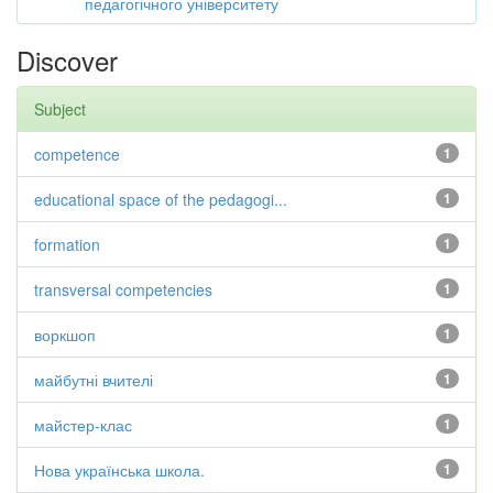
педагогічного університету
Discover
Subject
competence
1
educational space of the pedagogi...
1
formation
1
transversal competencies
1
воркшоп
1
майбутні вчителі
1
майстер-клас
1
Нова українська школа.
1