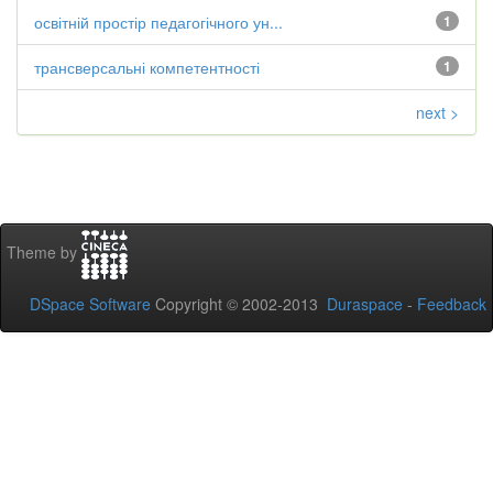
освітній простір педагогічного ун...
1
трансверсальні компетентності
1
next >
Theme by
DSpace Software
Copyright © 2002-2013
Duraspace
-
Feedback