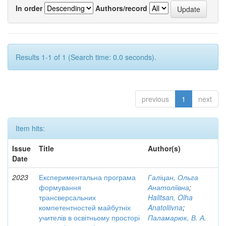
In order
Authors/record
Results 1-1 of 1 (Search time: 0.0 seconds).
previous
1
next
Item hits:
Issue
Title
Author(s)
Date
2023
Експериментальна програма
Галіцан, Ольга
формування
Анатоліївна
;
трансверсальних
Halitsan, Olha
компетентностей майбутніх
Anatoliivna
;
учителів в освітньому просторі
Паламарюк, В. А.