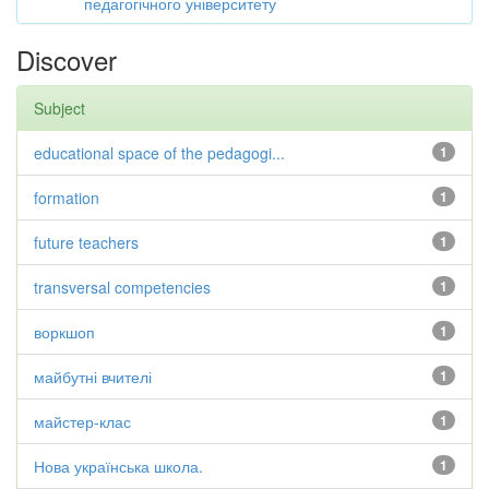
педагогічного університету
Discover
Subject
educational space of the pedagogi...
1
formation
1
future teachers
1
transversal competencies
1
воркшоп
1
майбутні вчителі
1
майстер-клас
1
Нова українська школа.
1