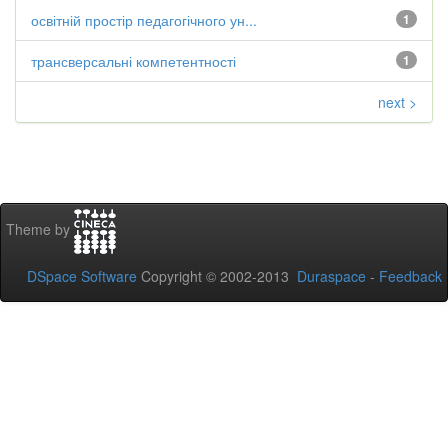
освітній простір педагогічного ун...
1
трансверсальні компетентності
1
next >
Theme by
DSpace Software
Copyright © 2002-2013
Duraspace
-
Feedback