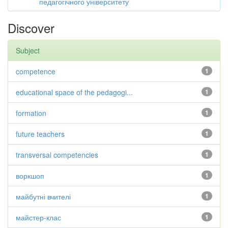
педагогічного університету
Discover
Subject
competence
1
educational space of the pedagogi...
1
formation
1
future teachers
1
transversal competencies
1
воркшоп
1
майбутні вчителі
1
майстер-клас
1