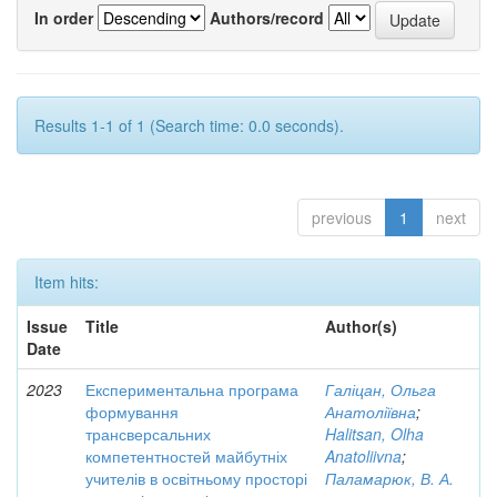
In order
Authors/record
Results 1-1 of 1 (Search time: 0.0 seconds).
previous
1
next
Item hits:
Issue
Title
Author(s)
Date
2023
Експериментальна програма
Галіцан, Ольга
формування
Анатоліївна
;
трансверсальних
Halitsan, Olha
компетентностей майбутніх
Anatoliivna
;
учителів в освітньому просторі
Паламарюк, В. А.