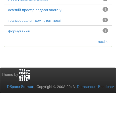
освітній простір педагогічного ун...
1
трансверсальні компетентності
1
формування
1
next >
Theme by
DSpace Software
Copyright © 2002-2013
Duraspace
-
Feedback