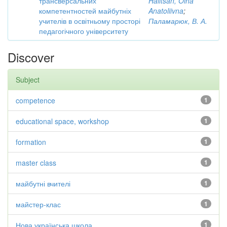
трансверсальних
Halitsan, Olha
компетентностей майбутніх
Anatoliivna
;
учителів в освітньому просторі
Паламарюк, В. А.
педагогічного університету
Discover
Subject
competence
1
educational space, workshop
1
formation
1
master class
1
майбутні вчителі
1
майстер-клас
1
Нова українська школа.
1