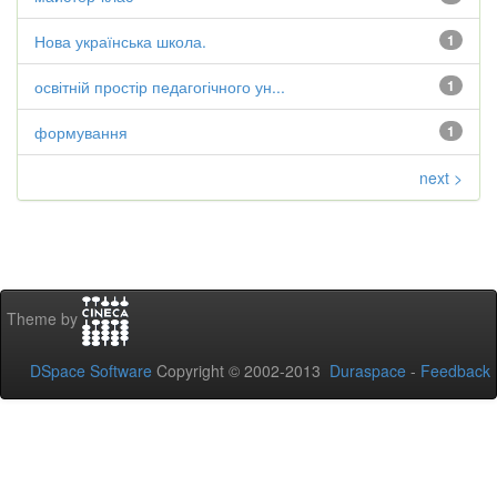
Нова українська школа.
1
освітній простір педагогічного ун...
1
формування
1
next >
Theme by
DSpace Software
Copyright © 2002-2013
Duraspace
-
Feedback