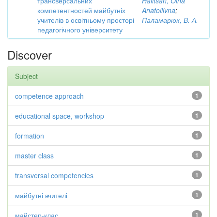
трансверсальних
Halitsan, Olha
компетентностей майбутніх
Anatoliivna
;
учителів в освітньому просторі
Паламарюк, В. А.
педагогічного університету
Discover
Subject
competence approach
1
educational space, workshop
1
formation
1
master class
1
transversal competencies
1
майбутні вчителі
1
майстер-клас
1