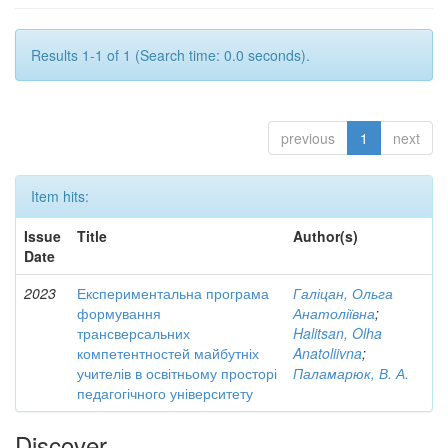
Results 1-1 of 1 (Search time: 0.0 seconds).
previous
1
next
Item hits:
Issue
Title
Author(s)
Date
2023
Експериментальна програма
Галіцан, Ольга
формування
Анатоліївна
;
трансверсальних
Halitsan, Olha
компетентностей майбутніх
Anatoliivna
;
учителів в освітньому просторі
Паламарюк, В. А.
педагогічного університету
Discover