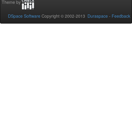
Theme by
DSpace Software
Copyright © 2002-2013
Duraspace
-
Feedback