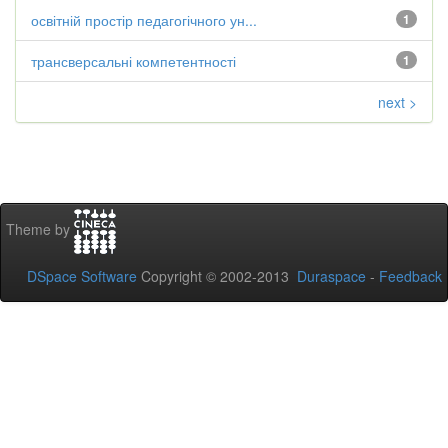
освітній простір педагогічного ун...
1
трансверсальні компетентності
1
next >
Theme by
DSpace Software
Copyright © 2002-2013
Duraspace
-
Feedback