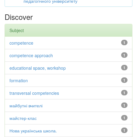
педагогічного університету
Discover
Subject
competence
1
competence approach
1
educational space, workshop
1
formation
1
transversal competencies
1
майбутні вчителі
1
майстер-клас
1
Нова українська школа.
1