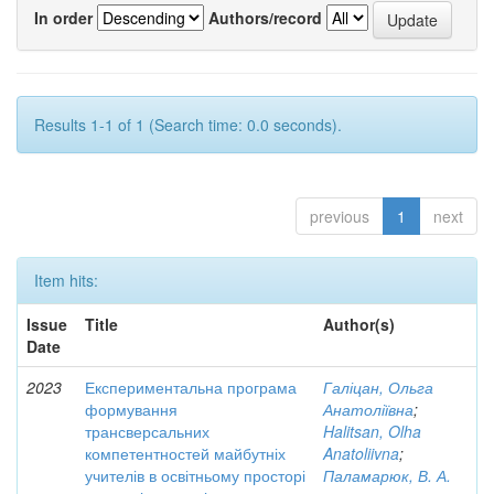
In order
Authors/record
Results 1-1 of 1 (Search time: 0.0 seconds).
previous
1
next
Item hits:
Issue
Title
Author(s)
Date
2023
Експериментальна програма
Галіцан, Ольга
формування
Анатоліївна
;
трансверсальних
Halitsan, Olha
компетентностей майбутніх
Anatoliivna
;
учителів в освітньому просторі
Паламарюк, В. А.