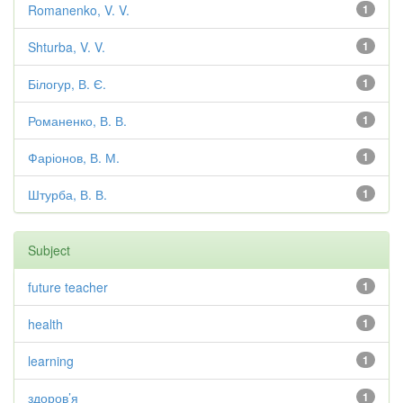
Romanenko, V. V.
1
Shturba, V. V.
1
Білогур, В. Є.
1
Романенко, В. В.
1
Фаріонов, В. М.
1
Штурба, В. В.
1
Subject
future teacher
1
health
1
learning
1
здоров’я
1