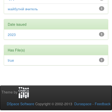
майбутній вчитель
1
Date issued
2023
1
Has File(s)
true
1
Theme by
DSpace Software
Copyright © 2002-2013
Duraspace
-
Feedback