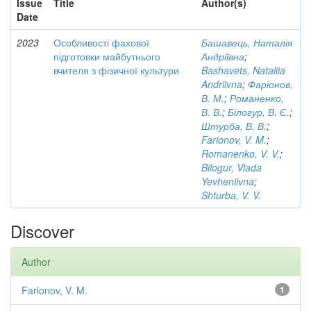
Issue
Title
Author(s)
Date
2023
Особливості фахової
Башавець, Наталія
підготовки майбутнього
Андріївна
;
вчителя з фізичної культури
Bashavets, Nataliia
Andriivna
;
Фаріонов,
В. М.
;
Романенко,
В. В.
;
Білогур, В. Є.
;
Штурба, В. В.
;
Farionov, V. M.
;
Romanenko, V. V.
;
Bilogur, Vlada
Yevheniivna
;
Shturba, V. V.
Discover
Author
Farionov, V. M.
1