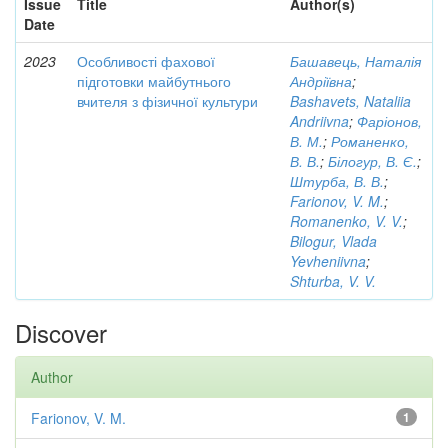
Issue
Title
Author(s)
Date
2023
Особливості фахової
Башавець, Наталія
підготовки майбутнього
Андріївна
;
вчителя з фізичної культури
Bashavets, Nataliia
Andriivna
;
Фаріонов,
В. М.
;
Романенко,
В. В.
;
Білогур, В. Є.
;
Штурба, В. В.
;
Farionov, V. M.
;
Romanenko, V. V.
;
Bilogur, Vlada
Yevheniivna
;
Shturba, V. V.
Discover
Author
Farionov, V. M.
1