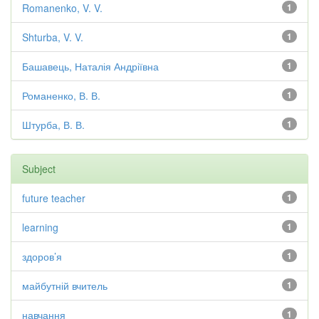
Romanenko, V. V.
1
Shturba, V. V.
1
Башавець, Наталія Андріївна
1
Романенко, В. В.
1
Штурба, В. В.
1
Subject
future teacher
1
learning
1
здоров’я
1
майбутній вчитель
1
навчання
1