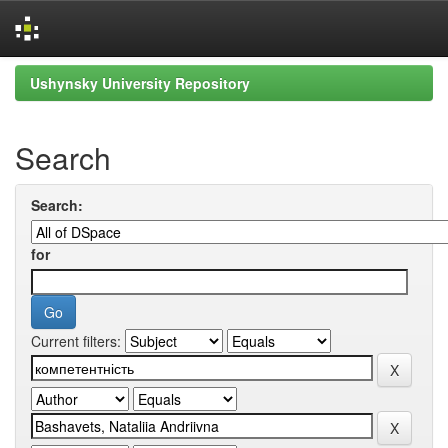
Skip
Ushynsky University Repository
navigation
Search
Search:
for
Current filters: