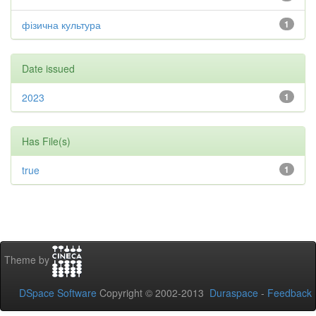
фізична культура
1
Date issued
2023
1
Has File(s)
true
1
Theme by
DSpace Software
Copyright © 2002-2013
Duraspace
-
Feedback