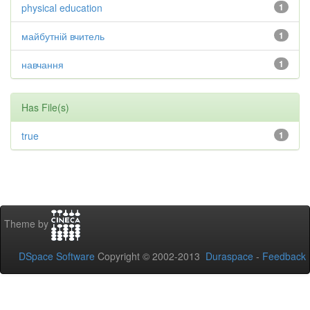
physical education
1
майбутній вчитель
1
навчання
1
Has File(s)
true
1
Theme by
DSpace Software
Copyright © 2002-2013
Duraspace
-
Feedback