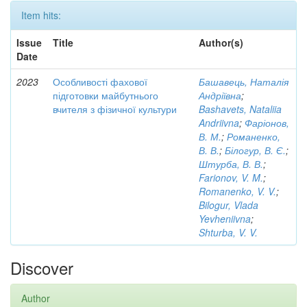
Item hits:
Issue
Title
Author(s)
Date
2023
Особливості фахової
Башавець, Наталія
підготовки майбутнього
Андріївна
;
вчителя з фізичної культури
Bashavets, Nataliia
Andriivna
;
Фаріонов,
В. М.
;
Романенко,
В. В.
;
Білогур, В. Є.
;
Штурба, В. В.
;
Farionov, V. M.
;
Romanenko, V. V.
;
Bilogur, Vlada
Yevheniivna
;
Shturba, V. V.
Discover
Author