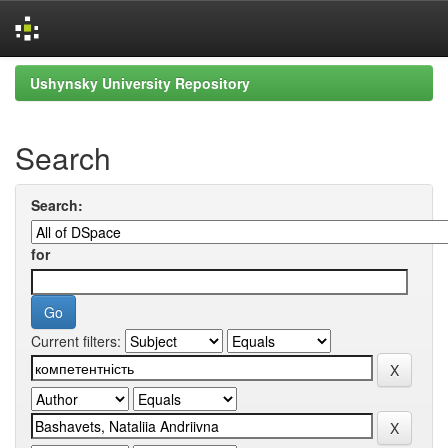
Skip
Ushynsky University Repository
navigation
Search
Search:
for
Current filters: