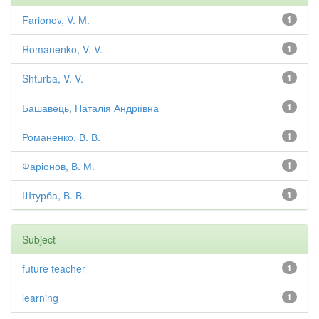
Farionov, V. M.
1
Romanenko, V. V.
1
Shturba, V. V.
1
Башавець, Наталія Андріївна
1
Романенко, В. В.
1
Фаріонов, В. М.
1
Штурба, В. В.
1
Subject
future teacher
1
learning
1