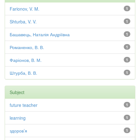
Farionov, V. M.
1
Shturba, V. V.
1
Башавець, Наталія Андріївна
1
Романенко, В. В.
1
Фаріонов, В. М.
1
Штурба, В. В.
1
Subject
future teacher
1
learning
1
здоров’я
1