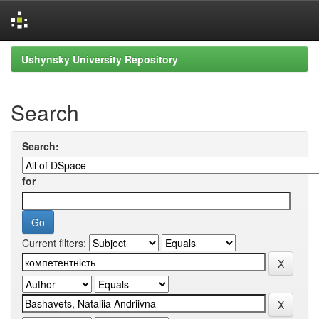
Skip
Ushynsky University Repository
navigation
Search
Search:
for
Current filters: