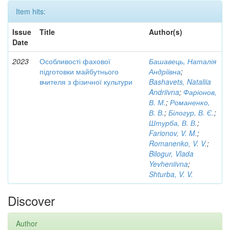
Item hits:
Issue
Title
Author(s)
Date
2023
Особливості фахової
Башавець, Наталія
підготовки майбутнього
Андріївна
;
вчителя з фізичної культури
Bashavets, Nataliia
Andriivna
;
Фаріонов,
В. М.
;
Романенко,
В. В.
;
Білогур, В. Є.
;
Штурба, В. В.
;
Farionov, V. M.
;
Romanenko, V. V.
;
Bilogur, Vlada
Yevheniivna
;
Shturba, V. V.
Discover
Author