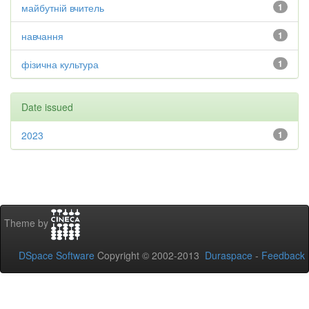
майбутній вчитель
1
навчання
1
фізична культура
1
Date issued
2023
1
Theme by
DSpace Software
Copyright © 2002-2013
Duraspace
-
Feedback