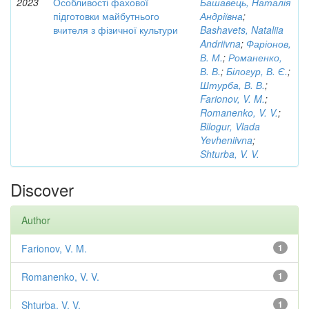
2023
Особливості фахової
Башавець, Наталія
підготовки майбутнього
Андріївна
;
вчителя з фізичної культури
Bashavets, Nataliia
Andriivna
;
Фаріонов,
В. М.
;
Романенко,
В. В.
;
Білогур, В. Є.
;
Штурба, В. В.
;
Farionov, V. M.
;
Romanenko, V. V.
;
Bilogur, Vlada
Yevheniivna
;
Shturba, V. V.
Discover
Author
Farionov, V. M.
1
Romanenko, V. V.
1
Shturba, V. V.
1