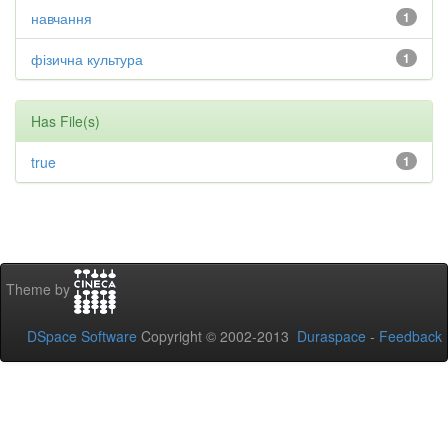
навчання
1
фізична культура
1
Has File(s)
true
1
Theme by
DSpace Software
Copyright © 2002-2013
Duraspace
-
Feedback