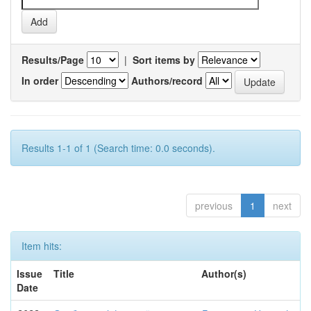
Results/Page
|
Sort items by
In order
Authors/record
Results 1-1 of 1 (Search time: 0.0 seconds).
previous
1
next
Item hits:
Issue
Title
Author(s)
Date