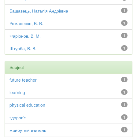
Башавець, Наталія Андріївна
1
Романенко, В. В.
1
Фаріонов, В. М.
1
Штурба, В. В.
1
Subject
future teacher
1
learning
1
physical education
1
здоров’я
1
майбутній вчитель
1