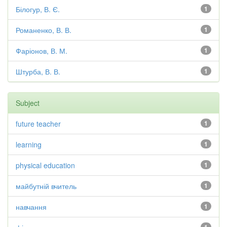
Білогур, В. Є.
1
Романенко, В. В.
1
Фаріонов, В. М.
1
Штурба, В. В.
1
Subject
future teacher
1
learning
1
physical education
1
майбутній вчитель
1
навчання
1