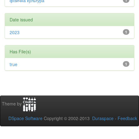
фізична культура
1
Date issued
2023
1
Has File(s)
true
1
Theme by
DSpace Software
Copyright © 2002-2013
Duraspace
-
Feedback