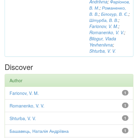
Andriivna
;
Фаріонов,
В. М.
;
Романенко,
В. В.
;
Білогур, В. Є.
;
Штурба, В. В.
;
Farionov, V. M.
;
Romanenko, V. V.
;
Bilogur, Vlada
Yevheniivna
;
Shturba, V. V.
Discover
Author
Farionov, V. M.
1
Romanenko, V. V.
1
Shturba, V. V.
1
Башавець, Наталія Андріївна
1