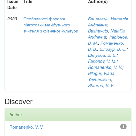
Issue
Title
Author(s)
Date
2023
Особливості фахової
Башавець, Наталія
підготовки майбутнього
Андріївна
;
вчителя з фізичної культури
Bashavets, Nataliia
Andriivna
;
Фаріонов,
В. М.
;
Романенко,
В. В.
;
Білогур, В. Є.
;
Штурба, В. В.
;
Farionov, V. M.
;
Romanenko, V. V.
;
Bilogur, Vlada
Yevheniivna
;
Shturba, V. V.
Discover
Author
Romanenko, V. V.
1