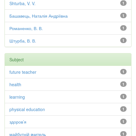
Shturba, V. V.
1
Башавець, Наталія Андріївна
1
Романенко, В. В.
1
Штурба, В. В.
1
Subject
future teacher
1
health
1
learning
1
physical education
1
здоров’я
1
майбутній вчитель
1