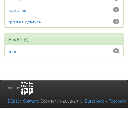
навчання
1
фізична культура
1
Has File(s)
true
1
Theme by
DSpace Software
Copyright © 2002-2013
Duraspace
-
Feedback